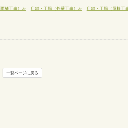
（雨樋工事）≫
店舗・工場（外壁工事）≫
店舗・工場（屋根工
工場用大型換気装置
住宅（外壁
一覧ページに戻る