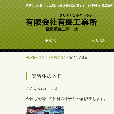
実習生の休日｜名古屋市で建築板金工を育てる、有限会社有長工業所
HOME
求人情報
HOME
»
ブログ
»
現場ブログ
»
実習生の休日
実習生の休日
こんばんは(⁠.⁠ ⁠❛⁠ ⁠ᴗ⁠ ⁠❛⁠.⁠)
今日も実習生の休日の様子の画像をUPします。