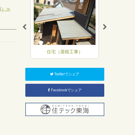
事）≫
工事）
住宅（屋根工事）
住宅（
Twitterでシェア
Facebookでシェア