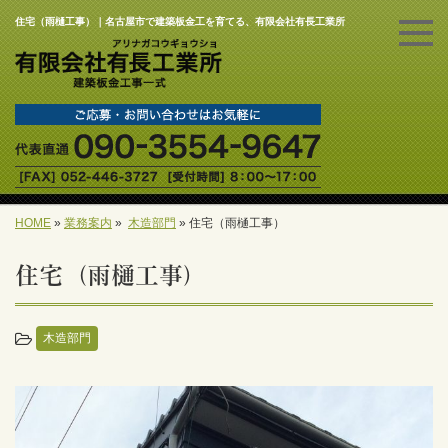
住宅（雨樋工事）｜名古屋市で建築板金工を育てる、有限会社有長工業所
HOME
»
業務案内
»
木造部門
»
住宅（雨樋工事）
住宅（雨樋工事）
木造部門